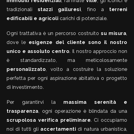
immobili residenziali
, raffinate
ville
, gli iconici e
tradizionali
stazzi galluresi
, fino a
terreni
edificabili e agricoli
carichi di potenziale.
Prezzo
Ogni trattativa è un percorso costruito
su misura
,
dove le
esigenze del cliente sono il nostro
unico e assoluto centro
. Il nostro approccio non
è standardizzato, ma meticolosamente
personalizzato
, volto a costruire la soluzione
Totale
perfetta per ogni aspirazione abitativa o progetto
mq
di investimento.
Per garantirvi la
massima serenità e
trasparenza
, ogni operazione è blindata da una
scrupolosa verifica preliminare
. Ci occupiamo
noi di tutti gli
accertamenti
di natura urbanistica,