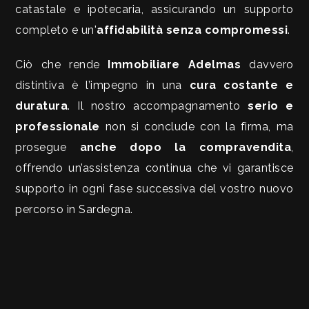
catastale e ipotecaria, assicurando un supporto
Locali
completo e un'
affidabilità senza compromessi
.
minimi
Ciò che rende
Immobiliare Adelmas
davvero
Qualsiasi
distintiva è l’impegno in una
cura costante e
duratura
. Il nostro accompagnamento
serio e
1
professionale
non si conclude con la firma, ma
prosegue
anche dopo la compravendita
,
2
offrendo un’assistenza continua che vi garantisce
supporto in ogni fase successiva del vostro nuovo
3
percorso in Sardegna.
4
5