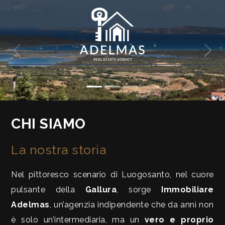
Codice
HOME
«
»
CHI
Contratto
SIAMO
Qualsiasi
IN
CHI SIAMO
VENDITA
Vendita
La nostra storia
SERVIZI
Scegli
Nel pittoresco scenario di Luogosanto, nel cuore
dove
CONTATTI
pulsante della
Gallura
, sorge
Immobiliare
cercare
Adelmas
, un’agenzia indipendente che da anni non
Provincia
è solo un’intermediaria, ma un
vero e proprio