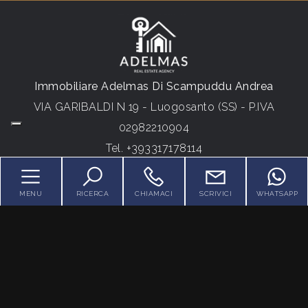
5+
Immobiliare Adelmas Di Scampuddu Andrea
Camere
minime
VIA GARIBALDI N 19 - Luogosanto (SS) - P.IVA
02982210904
Qualsiasi
Tel.
+393317178114
1
MENU
RICERCA
CHIAMACI
SCRIVICI
WHATSAPP
HOME
2
CHI SIAMO
IN VENDITA
3
SERVIZI
4