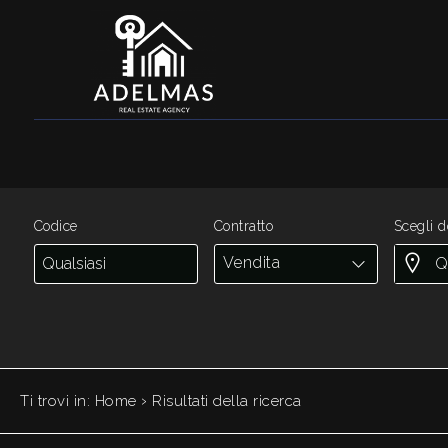
Codice
HOME
CHI
Contratto
SIAMO
Qualsiasi
IN
Codice
Contratto
Scegli d
VENDITA
Vendita
Vendita
SERVIZI
Scegli
dove
CONTATTI
cercare
›
Ti trovi in:
Home
Risultati della ricerca
Sassari