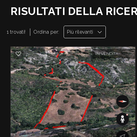
RISULTATI DELLA RICE
Arzachena
1 trovati!
Ordina per:
Più rilevanti
IN VENDITA
Tipologia
-
multiscelta
Qualsiasi
Residenziali
Terreni