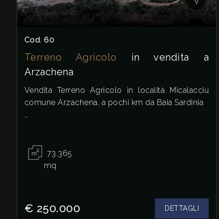
Prezzo
Cod. 60
Terreno Agricolo
in vendita a
Arzachena
Vendita Terreno Agricolo in località Micalacciu
comune Arzachena, a pochi km da Baia Sardinia
Totale
Scopri un'opportunità unica nel cuore della
mq
Sardegna! Proponiamo in vendita un terreno
agricolo di circa 5 ettari, immerso nella tipica
73.365
vegetazione mediterranea con accesso diretto
mq
dalla strada principale, assenza di servitù,
garantendo totale libertà e privacy
€ 250.000
DETTAGLI
In aggiunta, è disponibile un piccolo